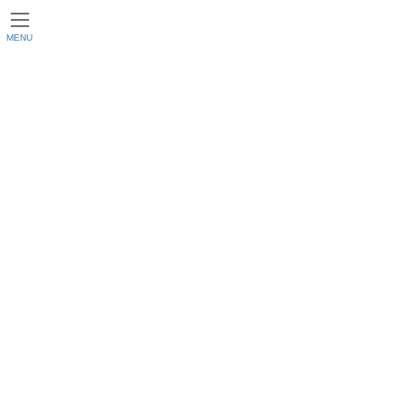
MENU
HOT NEWS
HOME
HOT NEWS
2023年2月
2023年2月
終了したキャンペーン