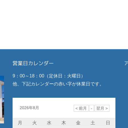
営業日カレンダー
9：00～18：00（定休日：火曜日）
他、下記カレンダーの赤い字が休業日です。
2026年8月
月
火
水
木
金
土
日