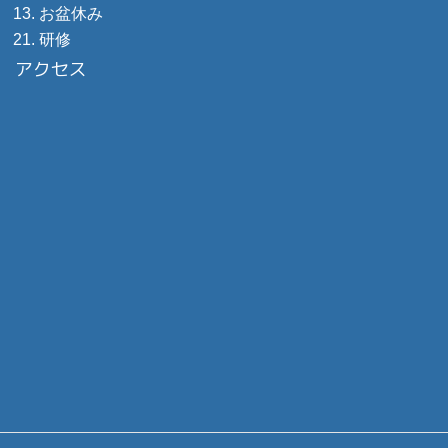
お盆休み
研修
アクセス